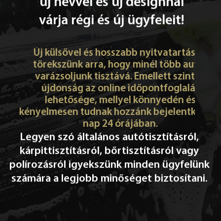
új névvel és új designnal
várja régi és új ügyfeleit!
Új külsővel és hosszabb nyitvatartással
törekszünk arra, hogy minél több autót
varázsoljunk tisztává. Emellett szintén
újdonság az online időpontfoglalás
lehetősége, mellyel könnyedén és
kényelmesen tudnak hozzánk bejelentkezni a
nap 24 órájában.
Legyen szó általános autótisztításról,
kárpittisztításról, bőrtisztításról vagy
polírozásról igyekszünk minden ügyfelünk
számára a legjobb minőséget biztosítani.