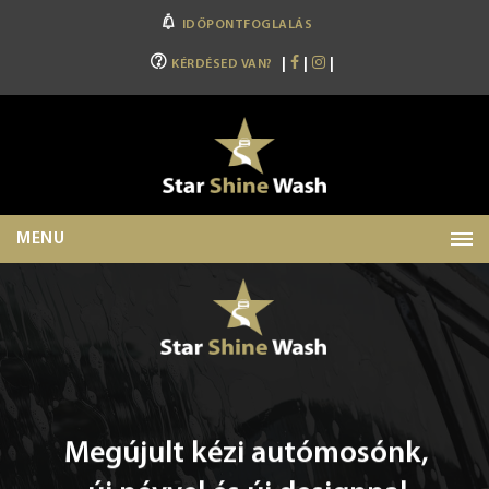
IDŐPONTFOGLALÁS
|
|
|
KÉRDÉSED VAN?
MENU
Megújult kézi autómosónk,